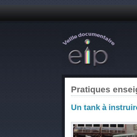
Pratiques ense
Un tank à instruir