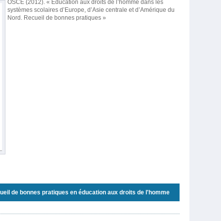
OSCE (2012). « Education aux
droits
de
l’homme
dans
les
systèmes
scolaires
d’Europe
,
d’Asie
centrale
et
d’Amérique
du
Nord
.
Recueil
de
bonnes
pratiques
»
ueil de bonnes pratiques en éducation aux droits de l'homme