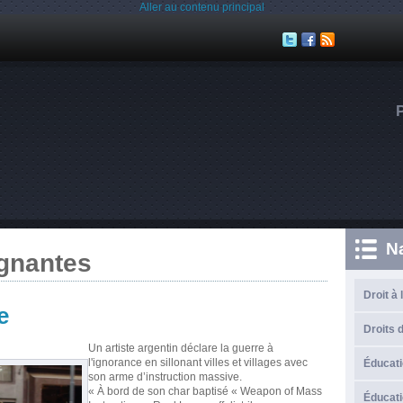
Aller au contenu principal
N
ignantes
Droit à 
e
Droits d
Un artiste argentin déclare la guerre à
l'ignorance en sillonant villes et villages avec
Éducati
son arme d’instruction massive.
« À bord de son char baptisé « Weapon of Mass
Éducati