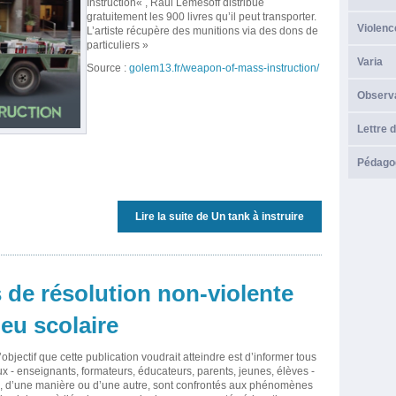
Instruction« , Raul Lemesoff distribue
gratuitement les 900 livres qu’il peut transporter.
Violenc
L’artiste récupère des munitions via des dons de
particuliers »
Varia
Source :
golem13.fr/weapon-of-mass-instruction/
Observ
Lettre d
Pédagog
Lire la suite
de Un tank à instruire
 de résolution non-violente
ieu scolaire
’objectif que cette publication voudrait atteindre est d’informer tous
x - enseignants, formateurs, éducateurs, parents, jeunes, élèves -
, d’une manière ou d’une autre, sont confrontés aux phénomènes