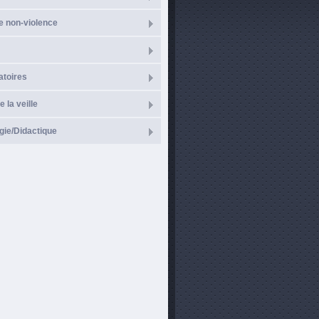
e non-violence
atoires
e la veille
ie/Didactique