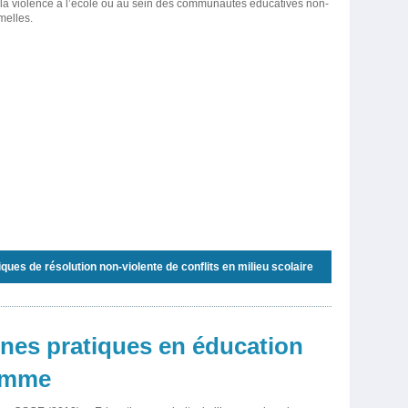
la violence à l’école ou au sein des communautés éducatives non-
melles.
ues de résolution non-violente de conflits en milieu scolaire
nnes pratiques en éducation
homme