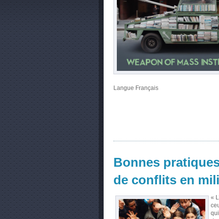
Langue
Français
Bonnes pratiques
de conflits en mil
« L
ceu
qui