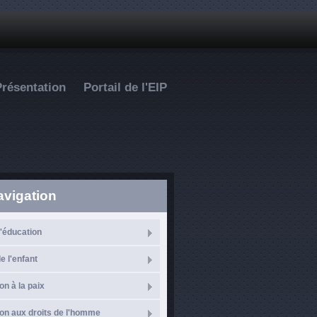
Présentation
Portail de l'EIP
avigation
l'éducation
e l'enfant
on à la paix
on aux droits de l'homme