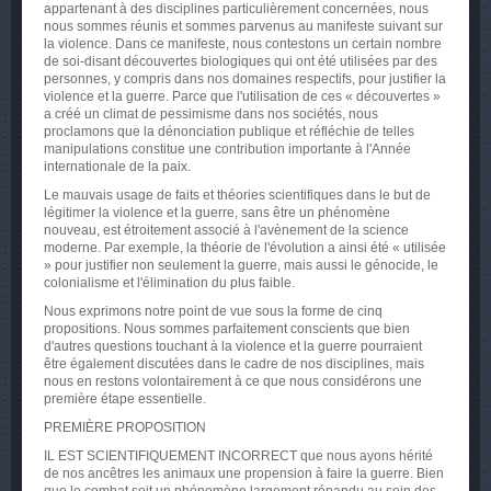
appartenant à des disciplines particulièrement concernées, nous
nous sommes réunis et sommes parvenus au manifeste suivant sur
la violence. Dans ce manifeste, nous contestons un certain nombre
de soi-disant découvertes biologiques qui ont été utilisées par des
personnes, y compris dans nos domaines respectifs, pour justifier la
violence et la guerre. Parce que l'utilisation de ces « découvertes »
a créé un climat de pessimisme dans nos sociétés, nous
proclamons que la dénonciation publique et réfléchie de telles
manipulations constitue une contribution importante à l'Année
internationale de la paix.
Le mauvais usage de faits et théories scientifiques dans le but de
légitimer la violence et la guerre, sans être un phénomène
nouveau, est étroitement associé à l'avènement de la science
moderne. Par exemple, la théorie de l'évolution a ainsi été « utilisée
» pour justifier non seulement la guerre, mais aussi le génocide, le
colonialisme et l'élimination du plus faible.
Nous exprimons notre point de vue sous la forme de cinq
propositions. Nous sommes parfaitement conscients que bien
d'autres questions touchant à la violence et la guerre pourraient
être également discutées dans le cadre de nos disciplines, mais
nous en restons volontairement à ce que nous considérons une
première étape essentielle.
PREMIÈRE PROPOSITION
IL EST SCIENTIFIQUEMENT INCORRECT que nous ayons hérité
de nos ancêtres les animaux une propension à faire la guerre. Bien