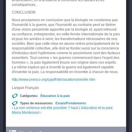
amplification, on a tendance à confondre les causes et les
conséquences.
CONCLUSION
Nous proclamons en conclusion que la biologie ne condamne pas
l'humanité à la guerre, que l'humanité au contraire peut se libérer
d'une vision pessimiste apportée par la biologie et, ayant retrouvé
sa confiance, entreprendre, en cette Année internationale de la paix
et pour les années à venir, les transformations nécessaires de nos
sociétés. Bien que cette mise en œuvre relève principalement de la
responsabilité collective, elle doit se fonder aussi sur la conscience
d'individus dont l'optimisme comme le pessimisme sont des facteurs
essentiels. Tout comme « les guerres commencent dans l'esprit des
hommes », la paix également trouve son origine dans nos esprits.
La même espèce qui a inventé la guerre est également capable
d'inventer la paix. La responsabilité en incombe à chacun de nous.
http://www.unesco.org/cpp/fr/declarations/seville.htm
Langue
Français
Catégories:
Éducation à la paix
Types de ressources:
Essais/Fondements
‹ La non-violence est-elle possible ?
haut
L’éducation et la paix.
Maria Montessori ›