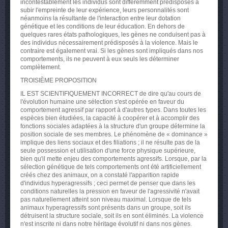
incontestablement les individus sont différemment prédisposés à
subir l'empreinte de leur expérience, leurs personnalités sont
néanmoins la résultante de l'interaction entre leur dotation
génétique et les conditions de leur éducation. En dehors de
quelques rares états pathologiques, les gènes ne conduisent pas à
des individus nécessairement prédisposés à la violence. Mais le
contraire est également vrai. Si les gènes sont impliqués dans nos
comportements, ils ne peuvent à eux seuls les déterminer
complètement.
TROISIÈME PROPOSITION
IL EST SCIENTIFIQUEMENT INCORRECT de dire qu'au cours de
l'évolution humaine une sélection s'est opérée en faveur du
comportement agressif par rapport à d'autres types. Dans toutes les
espèces bien étudiées, la capacité à coopérer et à accomplir des
fonctions sociales adaptées à la structure d'un groupe détermine la
position sociale de ses membres. Le phénomène de « dominance »
implique des liens sociaux et des filiations ; il ne résulte pas de la
seule possession et utilisation d'une force physique supérieure,
bien qu'il mette enjeu des comportements agressifs. Lorsque, par la
sélection génétique de tels comportements ont été artificiellement
créés chez des animaux, on a constaté l'apparition rapide
d'individus hyperagressifs ; ceci permet de penser que dans les
conditions naturelles la pression en faveur de l'agressivité n'avait
pas naturellement atteint son niveau maximal. Lorsque de tels
animaux hyperagressifs sont présents dans un groupe, soit ils
détruisent la structure sociale, soit ils en sont éliminés. La violence
n'est inscrite ni dans notre héritage évolutif ni dans nos gènes.