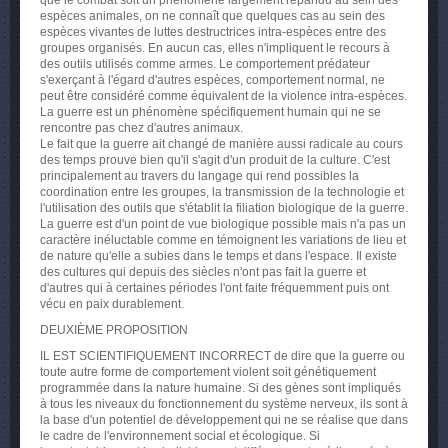
que le combat soit un phénomène largement répandu au sein des
espèces animales, on ne connaît que quelques cas au sein des
espèces vivantes de luttes destructrices intra-espèces entre des
groupes organisés. En aucun cas, elles n'impliquent le recours à
des outils utilisés comme armes. Le comportement prédateur
s'exerçant à l'égard d'autres espèces, comportement normal, ne
peut être considéré comme équivalent de la violence intra-espèces.
La guerre est un phénomène spécifiquement humain qui ne se
rencontre pas chez d'autres animaux.
Le fait que la guerre ait changé de manière aussi radicale au cours
des temps prouve bien qu'il s'agit d'un produit de la culture. C'est
principalement au travers du langage qui rend possibles la
coordination entre les groupes, la transmission de la technologie et
l'utilisation des outils que s'établit la filiation biologique de la guerre.
La guerre est d'un point de vue biologique possible mais n'a pas un
caractère inéluctable comme en témoignent les variations de lieu et
de nature qu'elle a subies dans le temps et dans l'espace. Il existe
des cultures qui depuis des siècles n'ont pas fait la guerre et
d'autres qui à certaines périodes l'ont faite fréquemment puis ont
vécu en paix durablement.
DEUXIÈME PROPOSITION
IL EST SCIENTIFIQUEMENT INCORRECT de dire que la guerre ou
toute autre forme de comportement violent soit génétiquement
programmée dans la nature humaine. Si des gènes sont impliqués
à tous les niveaux du fonctionnement du système nerveux, ils sont à
la base d'un potentiel de développement qui ne se réalise que dans
le cadre de l'environnement social et écologique. Si