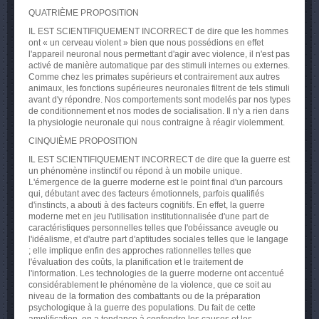
QUATRIÈME PROPOSITION
IL EST SCIENTIFIQUEMENT INCORRECT de dire que les hommes
ont « un cerveau violent » bien que nous possédions en effet
l'appareil neuronal nous permettant d'agir avec violence, il n'est pas
activé de manière automatique par des stimuli internes ou externes.
Comme chez les primates supérieurs et contrairement aux autres
animaux, les fonctions supérieures neuronales filtrent de tels stimuli
avant d'y répondre. Nos comportements sont modelés par nos types
de conditionnement et nos modes de socialisation. Il n'y a rien dans
la physiologie neuronale qui nous contraigne à réagir violemment.
CINQUIÈME PROPOSITION
IL EST SCIENTIFIQUEMENT INCORRECT de dire que la guerre est
un phénomène instinctif ou répond à un mobile unique.
L'émergence de la guerre moderne est le point final d'un parcours
qui, débutant avec des facteurs émotionnels, parfois qualifiés
d'instincts, a abouti à des facteurs cognitifs. En effet, la guerre
moderne met en jeu l'utilisation institutionnalisée d'une part de
caractéristiques personnelles telles que l'obéissance aveugle ou
l'idéalisme, et d'autre part d'aptitudes sociales telles que le langage
; elle implique enfin des approches rationnelles telles que
l'évaluation des coûts, la planification et le traitement de
l'information. Les technologies de la guerre moderne ont accentué
considérablement le phénomène de la violence, que ce soit au
niveau de la formation des combattants ou de la préparation
psychologique à la guerre des populations. Du fait de cette