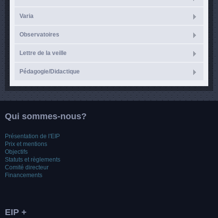
Varia
Observatoires
Lettre de la veille
Pédagogie/Didactique
Qui sommes-nous?
Présentation de l'EIP
Prix et mentions
Objectifs
Statuts et règlements
Comité directeur
Financements
EIP +