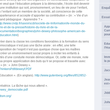
on veut que l’éducation prépare à la démocratie, l’école doit devenir
une institution qui soit, provisoirement, un lieu de vie pour l’enfant,
Enque
 l’enfant soit un membre de la société, ait conscience de cette
partenance et accepte d’apporter sa contribution » (in : « Vie d’un
Essai
rand pédagogue : Apprendre ? »
tp://www.cndp.fr/savoirscdi/societe-de-linformation/le-monde-du-
Appe
vre-et-de-la-presse/histoire-du-livre-et-de-la-
Camp
ocumentation/biographies/john-dewey-philosophe-americain-de-
pour
ducation.html
)
éer dans la classe les conditions favorables à la formation du sens
Educ
mocratique n’est pas une tâche aisée : en effet, une telle
l’H
sposition de l’esprit n’est pas quelque chose que les maîtres
t créer un environnement social propre à inciter les enfants à
Imma
és d’une conduite morale démocratique. Or, cette vie morale, note
la p
 sa propre appréciation des buts qu’il se propose et travaille avec
. » (in : « John Dewey ».
/ThinkersPdf/deweyf.PDF
Jacq
ducation ». (En anglais).
http://www.gutenberg.org/files/852/852-
Jean
est-
réatrice. La tâche qui nous attend ».
ewey_democratie.pdf
Jid
tism.org/
Joh