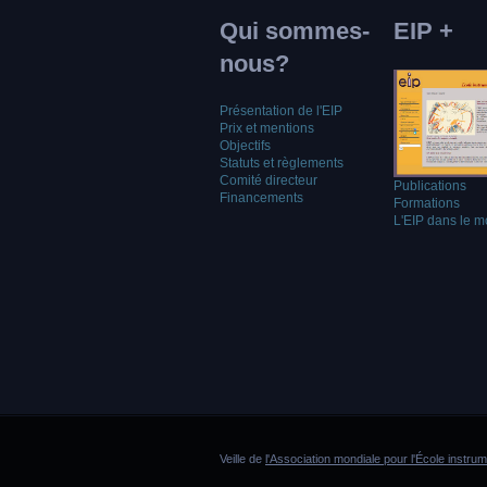
Qui sommes-
EIP +
nous?
Présentation de l'EIP
Prix et mentions
Objectifs
Statuts et règlements
Comité directeur
Publications
Financements
Formations
L'EIP dans le 
Veille de
l'Association mondiale pour l'École instru