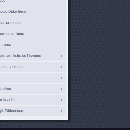
ique
gogie/Didactique
es juridiques
urces en ligne
ements
on aux droits de l'homme
e non-violence
atoires
e la veille
ie/Didactique