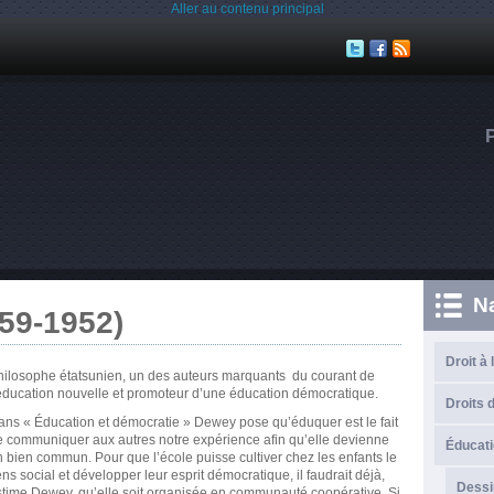
Aller au contenu principal
N
59-1952)
Droit à 
hilosophe étatsunien, un des auteurs marquants du courant de
éducation nouvelle et promoteur d’une éducation démocratique.
Droits d
ns « Éducation et démocratie » Dewey pose qu’éduquer est le fait
 communiquer aux autres notre expérience afin qu’elle devienne
Éducati
 bien commun. Pour que l’école puisse cultiver chez les enfants le
ns social et développer leur esprit démocratique, il faudrait déjà,
Dessi
time Dewey, qu’elle soit organisée en communauté coopérative. Si