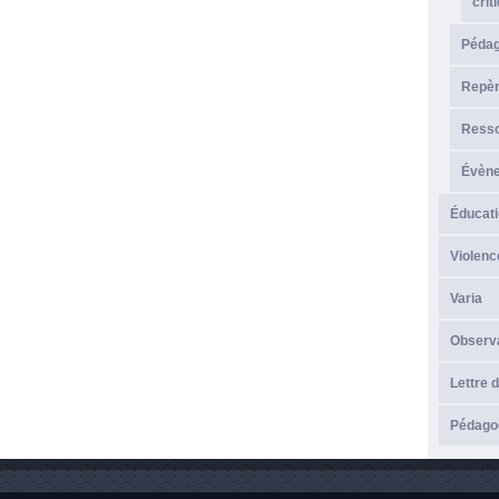
crit
Péda
Repèr
Resso
Évèn
Éducati
Violenc
Varia
Observ
Lettre d
Pédagog