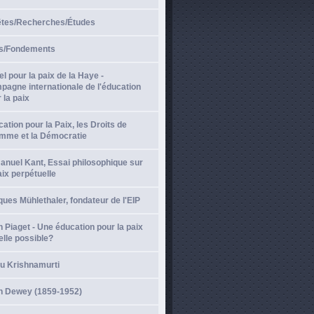
̂tes/Recherches/Études
s/Fondements
l pour la paix de la Haye -
agne internationale de l'éducation
 la paix
ation pour la Paix, les Droits de
omme et la Démocratie
nuel Kant, Essai philosophique sur
aix perpétuelle
ues Mühlethaler, fondateur de l'EIP
 Piaget - Une éducation pour la paix
elle possible?
du Krishnamurti
n Dewey (1859-1952)