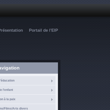
Présentation
Portail de l'EIP
avigation
l'éducation
e l'enfant
on à la paix
ns/Films/Arts divers