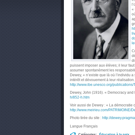
l’
« 
où
ap
g
ht
li
d
le
Cr
dé
di
puissent imposer aux élèves; il leur fau
assumer spontanément les responsabilit
Dewey, « n’existe que là où l’individu a
intérêt et dévouement à leur réalisation
http://www.ibe.unesco.org/publications
Dewey, John (1916). « Democracy and E
h/852-h.htm
Voir aussi de Dewey : « La démocratie c
http://www.meirieu.com/PATRIMOINE/D
Photo tirée du site :
http://dewey.pragma
Langue
Français
Catégories:
Éducation à la paix