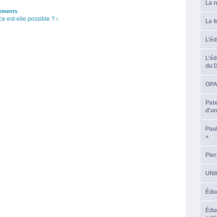
La n
ements
e est-elle possible ? ›
Le M
L’éd
L’éd
du 
OPA*
Paix
d'un
Pau
»
Pier
UNIC
Éduc
Éduc