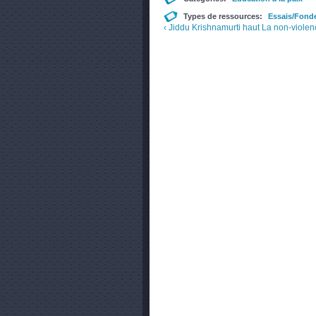
Types de ressources:
Essais/Fond
‹ Jiddu Krishnamurti
haut
La non-violenc