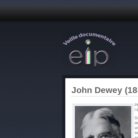
John Dewey (18
P
l’
Da
de
un
se
es