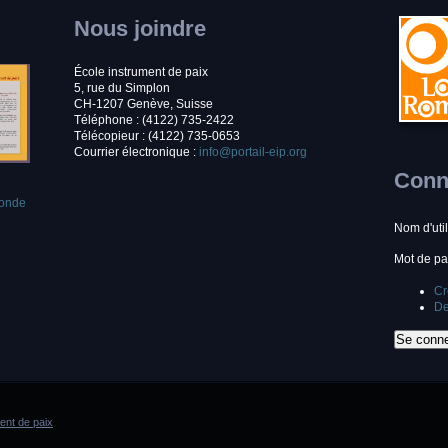
Nous joindre
École instrument de paix
5, rue du Simplon
CH-1207 Genève, Suisse
Téléphone : (4122) 735-2422
Télécopieur : (4122) 735-0653
Courrier électronique :
info@portail-eip.org
Conne
monde
Nom d'uti
Mot de p
Cr
De
ment de paix