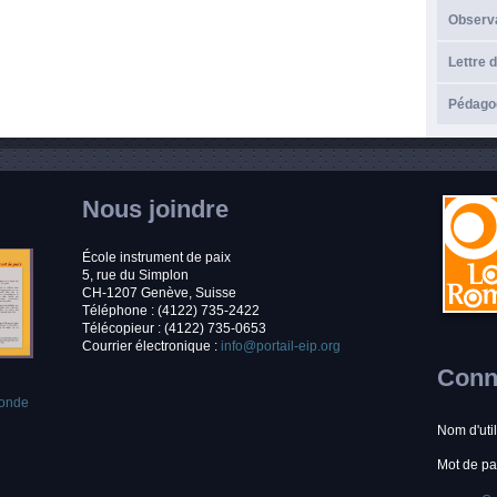
Observ
Lettre d
Pédagog
Nous joindre
École instrument de paix
5, rue du Simplon
CH-1207 Genève, Suisse
Téléphone : (4122) 735-2422
Télécopieur : (4122) 735-0653
Courrier électronique :
info@portail-eip.org
Conne
monde
Nom d'uti
Mot de p