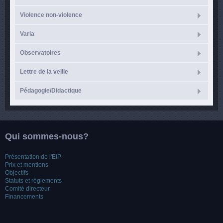
Violence non-violence
Varia
Observatoires
Lettre de la veille
Pédagogie/Didactique
Qui sommes-nous?
Présentation de l'EIP
Prix et mentions
Objectifs
Statuts et règlements
Comité directeur
Financements