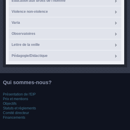
Éducation aux droits de l'homme
Violence non-violence
Varia
Observatoires
Lettre de la veille
Pédagogie/Didactique
Qui sommes-nous?
Présentation de l'EIP
Prix et mentions
Objectifs
Statuts et règlements
Comité directeur
Financements