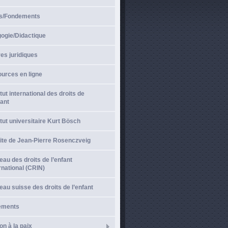
s/Fondements
ogie/Didactique
es juridiques
urces en ligne
itut international des droits de
fant
itut universitaire Kurt Bösch
ite de Jean-Pierre Rosenczveig
au des droits de l’enfant
rnational (CRIN)
au suisse des droits de l’enfant
ements
on à la paix