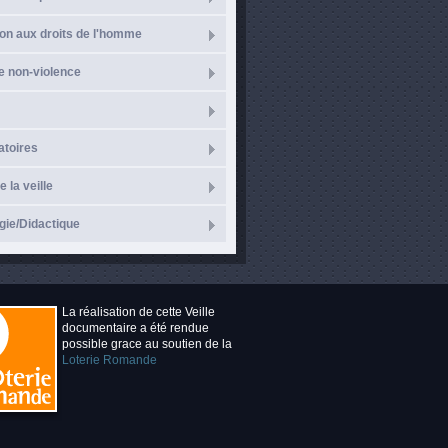
on aux droits de l'homme
e non-violence
atoires
e la veille
ie/Didactique
La réalisation de cette Veille
documentaire a été rendue
possible grace au soutien de la
Loterie Romande