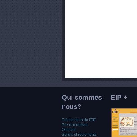
Qui sommes-
EIP +
nous?
Présentation de l'EIP
Prix et mentions
Objectifs
Statuts et règlements