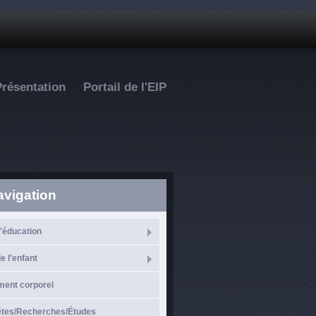
Présentation
Portail de l'EIP
avigation
l'éducation
e l'enfant
ment corporel
̂tes/Recherches/Études