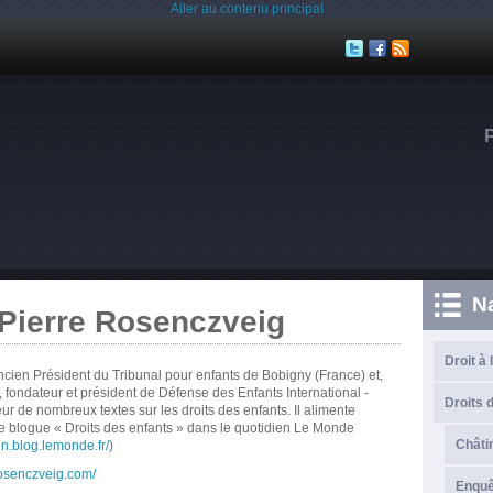
Aller au contenu principal
N
-Pierre Rosenczveig
Droit à 
ncien Président du Tribunal pour enfants de Bobigny (France) et,
, fondateur et président de Défense des Enfants International -
Droits d
ur de nombreux textes sur les droits des enfants. Il alimente
e blogue « Droits des enfants » dans le quotidien Le Monde
Châti
en.blog.lemonde.fr/
)
rosenczveig.com/
Enque