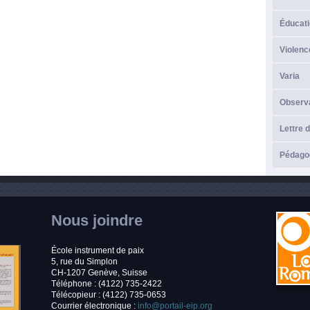
Éducati
Violenc
Varia
Observ
Lettre d
Pédagog
Nous joindre
École instrument de paix
5, rue du Simplon
CH-1207 Genève, Suisse
Téléphone : (4122) 735-2422
Télécopieur : (4122) 735-0653
Courrier électronique :
info@portail-eip.org