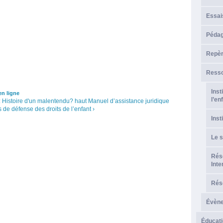
Essai
Pédag
Repèr
Resso
Inst
n ligne
l’en
 : Histoire d'un malentendu?
haut
Manuel d’assistance juridique
 de défense des droits de l’enfant ›
Inst
Le s
Rése
Inte
Rése
Évèn
Éducati