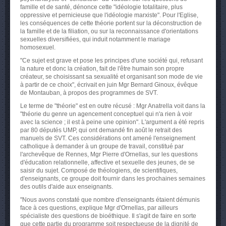
famille et de santé, dénonce cette "idéologie totalitaire, plus
oppressive et pernicieuse que l'idéologie marxiste". Pour l'Eglise,
les conséquences de cette théorie portent sur la déconstruction de
la famille et de la filiation, ou sur la reconnaissance d'orientations
sexuelles diversifiées, qui induit notamment le mariage
homosexuel.
"Ce sujet est grave et pose les principes d'une société qui, refusant
la nature et donc la création, fait de l'être humain son propre
créateur, se choisissant sa sexualité et organisant son mode de vie
à partir de ce choix", écrivait en juin Mgr Bernard Ginoux, évêque
de Montauban, à propos des programmes de SVT.
Le terme de "théorie" est en outre récusé : Mgr Anatrella voit dans la
"théorie du genre un agencement conceptuel qui n'a rien à voir
avec la science ; il est à peine une opinion". L'argument a été repris
par 80 députés UMP, qui ont demandé fin août le retrait des
manuels de SVT. Ces considérations ont amené l'enseignement
catholique à demander à un groupe de travail, constitué par
l'archevêque de Rennes, Mgr Pierre d'Ornellas, sur les questions
d'éducation relationnelle, affective et sexuelle des jeunes, de se
saisir du sujet. Composé de théologiens, de scientifiques,
d'enseignants, ce groupe doit fournir dans les prochaines semaines
des outils d'aide aux enseignants.
"Nous avons constaté que nombre d'enseignants étaient démunis
face à ces questions, explique Mgr d'Ornellas, par ailleurs
spécialiste des questions de bioéthique. Il s'agit de faire en sorte
que cette partie du programme soit respectueuse de la dignité de