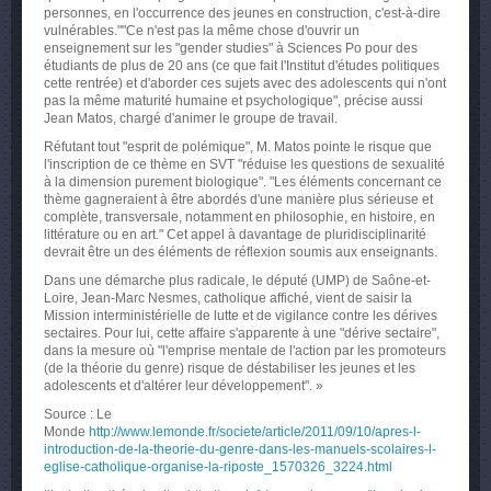
personnes, en l'occurrence des jeunes en construction, c'est-à-dire
vulnérables.""Ce n'est pas la même chose d'ouvrir un
enseignement sur les "gender studies" à Sciences Po pour des
étudiants de plus de 20 ans (ce que fait l'Institut d'études politiques
cette rentrée) et d'aborder ces sujets avec des adolescents qui n'ont
pas la même maturité humaine et psychologique", précise aussi
Jean Matos, chargé d'animer le groupe de travail.
Réfutant tout "esprit de polémique", M. Matos pointe le risque que
l'inscription de ce thème en SVT "réduise les questions de sexualité
à la dimension purement biologique". "Les éléments concernant ce
thème gagneraient à être abordés d'une manière plus sérieuse et
complète, transversale, notamment en philosophie, en histoire, en
littérature ou en art." Cet appel à davantage de pluridisciplinarité
devrait être un des éléments de réflexion soumis aux enseignants.
Dans une démarche plus radicale, le député (UMP) de Saône-et-
Loire, Jean-Marc Nesmes, catholique affiché, vient de saisir la
Mission interministérielle de lutte et de vigilance contre les dérives
sectaires. Pour lui, cette affaire s'apparente à une "dérive sectaire",
dans la mesure où "l'emprise mentale de l'action par les promoteurs
(de la théorie du genre) risque de déstabiliser les jeunes et les
adolescents et d'altérer leur développement". »
Source : Le
Monde
http://www.lemonde.fr/societe/article/2011/09/10/apres-l-
introduction-de-la-theorie-du-genre-dans-les-manuels-scolaires-l-
eglise-catholique-organise-la-riposte_1570326_3224.html