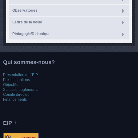
Observatoires
Lettre de la veille
Pédagogie/Didactique
Qui sommes-nous?
Présentation de l'EIP
Prix et mentions
Objectifs
Statuts et règlements
Comité directeur
Financements
EIP +