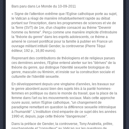
Bars paru dans Le Monde du 10-09-2011
« Signe de l'attention extrême que l'Eglise catholique porte au sujet,
le Vatican a réagi de manière inhabituellement rapide au débat
portant sur l'inscription, dans les programmes de sciences et vie de
la Terre (SVT) de 1re, d'un chapitre consacré au thème "Devenir
homme ou femme". Perçu comme une manière implicite d'introduire
la "théorie du genre" dans les esprits adolescents, ce thème a
amené le conseil pontifical pour la famille à publier en France un
ouvrage militant intitulé Gender, la controverse (Pierre Téqui
éditeur, 192 p., 16,80 euros).
Reprenant des contributions de théologiens et de religieux parues
ces dernières années, l'Eglise entend alerter sur les "dérives" de la
théorie du genre, qui distingue l'identité sexuelle biologique du
genre, masculin ou féminin, et insiste sur la construction sociale et
culturelle de l'identité sexuelle.
En développement depuis une vingtaine d'années, les travaux sur
le genre abordent aussi bien des sujets liés à la parité hommes-
femmes en politique ou dans le monde du travail, que la place de la
femme dans l'art ou les mouvements sociaux. Mais cette approche
ouvre aussi, selon l'Eglise catholique, "un changement de
paradigme remettant en question la différence sexuelle intrinsèque
à l'humanité". L'institution s'est emparée de ce sujet dès les années
1990 et, depuis, juge cette théorie "dangereuse".
Dans la préface de Gender, la controverse, Tony Anatrella, prêtre,
psychanalyste et "consulteur" au Vatican sur les questions de