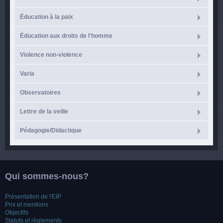
Éducation à la paix
Éducation aux droits de l'homme
Violence non-violence
Varia
Observatoires
Lettre de la veille
Pédagogie/Didactique
Qui sommes-nous?
Présentation de l'EIP
Prix et mentions
Objectifs
Statuts et règlements