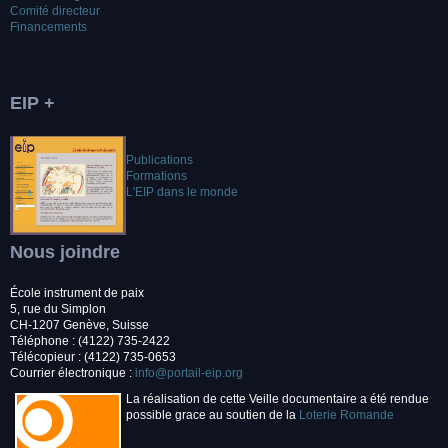
Comité directeur
Financements
EIP +
Publications
Formations
L'EIP dans le monde
Nous joindre
École instrument de paix
5, rue du Simplon
CH-1207 Genève, Suisse
Téléphone : (4122) 735-2422
Télécopieur : (4122) 735-0653
Courrier électronique :
info@portail-eip.org
La réalisation de cette Veille documentaire a été rendue
possible grace au soutien de la
Loterie Romande