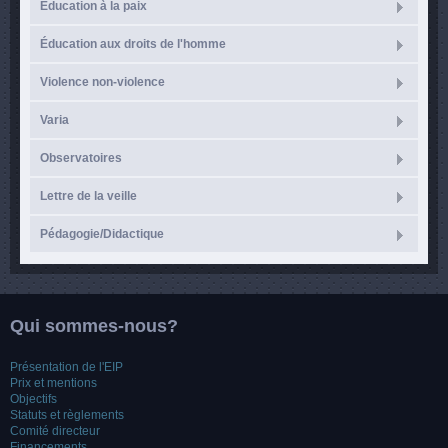
Éducation à la paix
Éducation aux droits de l'homme
Violence non-violence
Varia
Observatoires
Lettre de la veille
Pédagogie/Didactique
Qui sommes-nous?
Présentation de l'EIP
Prix et mentions
Objectifs
Statuts et règlements
Comité directeur
Financements