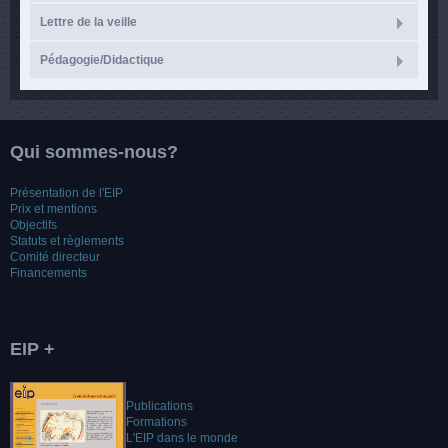
Lettre de la veille
Pédagogie/Didactique
Qui sommes-nous?
Présentation de l'EIP
Prix et mentions
Objectifs
Statuts et règlements
Comité directeur
Financements
EIP +
Publications
Formations
L'EIP dans le monde