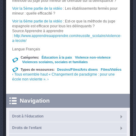
méthode du juge pour mineur de Grenade sur la délinquance ?
Voir la 5ème partie de la vidéo
: Les établissements fermés pour
mineur : quelle efficacité ?
Voir la 6ème partie de la vidéo
: Est-ce que la méthode du juge
espagnole est efficace pour tous les délinquants ?
Source Apprendre à apprendre
:
http://www.apprendreaapprendre.com/reussite_scolaire/violence-
a-lecole/
Langue
Français
Catégories:
Éducation à la paix
Violence non-violence
Violences scolaires, sociales et familiales
Types de ressources:
Dessins/Films/Arts divers
Films/Vidéos
‹ Tous ensemble
haut
« Changement de paradigme : pour une
école non violente ». ›
Navigation
Droit à l'éducation
Droits de l'enfant