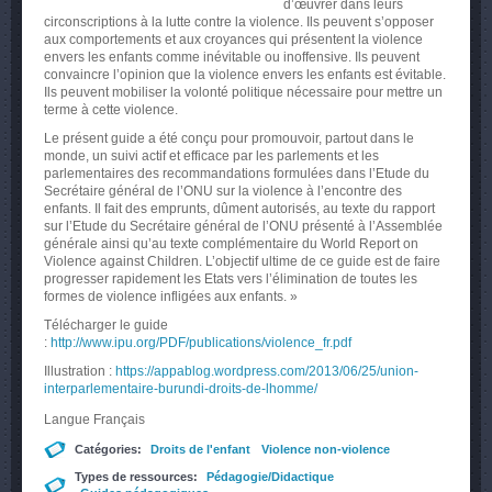
d’œuvrer dans leurs
circonscriptions à la lutte contre la violence. Ils peuvent s’opposer
aux comportements et aux croyances qui présentent la violence
envers les enfants comme inévitable ou inoffensive. Ils peuvent
convaincre l’opinion que la violence envers les enfants est évitable.
Ils peuvent mobiliser la volonté politique nécessaire pour mettre un
terme à cette violence.
Le présent guide a été conçu pour promouvoir, partout dans le
monde, un suivi actif et efficace par les parlements et les
parlementaires des recommandations formulées dans l’Etude du
Secrétaire général de l’ONU sur la violence à l’encontre des
enfants. Il fait des emprunts, dûment autorisés, au texte du rapport
sur l’Etude du Secrétaire général de l’ONU présenté à l’Assemblée
générale ainsi qu’au texte complémentaire du World Report on
Violence against Children. L’objectif ultime de ce guide est de faire
progresser rapidement les Etats vers l’élimination de toutes les
formes de violence infligées aux enfants. »
Télécharger le guide
:
http://www.ipu.org/PDF/publications/violence_fr.pdf
Illustration :
https://appablog.wordpress.com/2013/06/25/union-
interparlementaire-burundi-droits-de-lhomme/
Langue
Français
Catégories:
Droits de l'enfant
Violence non-violence
Types de ressources:
Pédagogie/Didactique