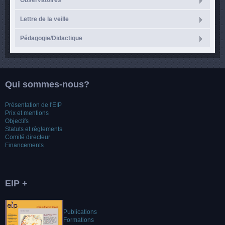
Observatoires
Lettre de la veille
Pédagogie/Didactique
Qui sommes-nous?
Présentation de l'EIP
Prix et mentions
Objectifs
Statuts et règlements
Comité directeur
Financements
EIP +
Publications
Formations