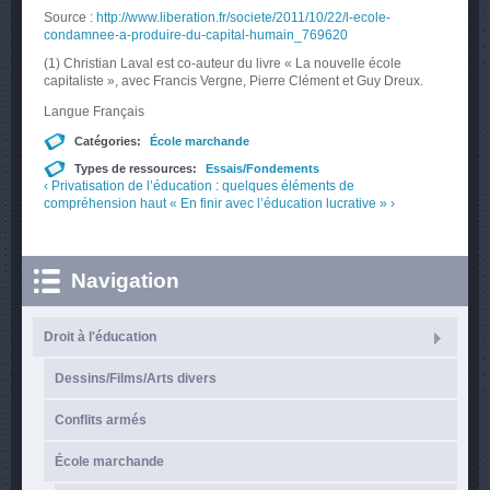
Source :
http://www.liberation.fr/societe/2011/10/22/l-ecole-
condamnee-a-produire-du-capital-humain_769620
(1) Christian Laval est co-auteur du livre « La nouvelle école
capitaliste », avec Francis Vergne, Pierre Clément et Guy Dreux.
Langue
Français
Catégories:
École marchande
Types de ressources:
Essais/Fondements
‹ Privatisation de l’éducation : quelques éléments de
compréhension
haut
« En finir avec l’éducation lucrative » ›
Navigation
Droit à l'éducation
Dessins/Films/Arts divers
Conflits armés
École marchande