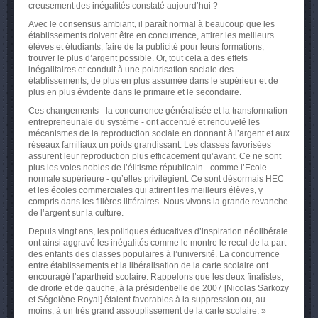
creusement des inégalités constaté aujourd’hui ?
Avec le consensus ambiant, il paraît normal à beaucoup que les
établissements doivent être en concurrence, attirer les meilleurs
élèves et étudiants, faire de la publicité pour leurs formations,
trouver le plus d’argent possible. Or, tout cela a des effets
inégalitaires et conduit à une polarisation sociale des
établissements, de plus en plus assumée dans le supérieur et de
plus en plus évidente dans le primaire et le secondaire.
Ces changements - la concurrence généralisée et la transformation
entrepreneuriale du système - ont accentué et renouvelé les
mécanismes de la reproduction sociale en donnant à l’argent et aux
réseaux familiaux un poids grandissant. Les classes favorisées
assurent leur reproduction plus efficacement qu’avant. Ce ne sont
plus les voies nobles de l’élitisme républicain - comme l’Ecole
normale supérieure - qu’elles privilégient. Ce sont désormais HEC
et les écoles commerciales qui attirent les meilleurs élèves, y
compris dans les filières littéraires. Nous vivons la grande revanche
de l’argent sur la culture.
Depuis vingt ans, les politiques éducatives d’inspiration néolibérale
ont ainsi aggravé les inégalités comme le montre le recul de la part
des enfants des classes populaires à l’université. La concurrence
entre établissements et la libéralisation de la carte scolaire ont
encouragé l’apartheid scolaire. Rappelons que les deux finalistes,
de droite et de gauche, à la présidentielle de 2007 [Nicolas Sarkozy
et Ségolène Royal] étaient favorables à la suppression ou, au
moins, à un très grand assouplissement de la carte scolaire. »