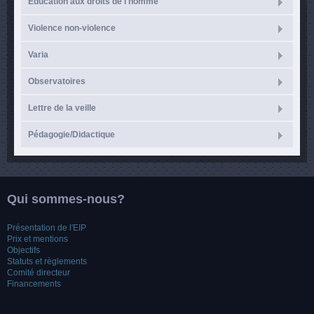
Éducation aux droits de l'homme
Violence non-violence
Varia
Observatoires
Lettre de la veille
Pédagogie/Didactique
Qui sommes-nous?
Présentation de l'EIP
Prix et mentions
Objectifs
Statuts et règlements
Comité directeur
Financements