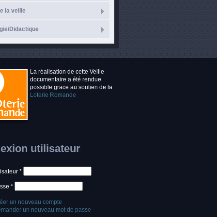
e la veille
ie/Didactique
La réalisation de cette Veille
documentaire a été rendue
possible grace au soutien de la
Loterie Romande
xion utilisateur
lisateur
*
asse
*
éer un nouveau compte
mander un nouveau mot de passe