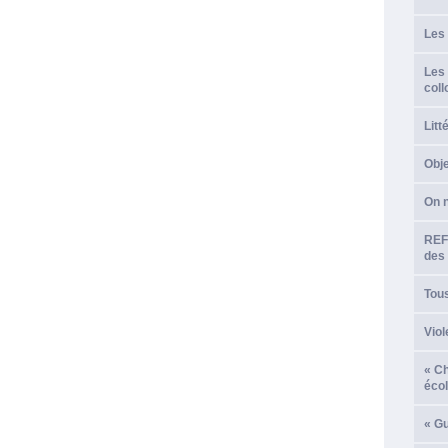
Les 
Les 
coll
Litt
Obj
On n
REF
des 
Tou
Viol
« C
écol
« Gu