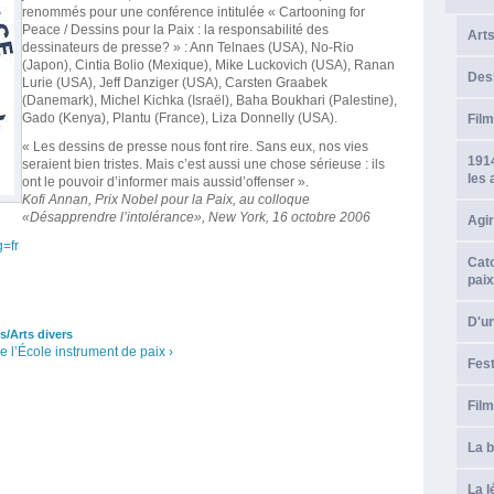
renommés pour une conférence intitulée « Cartooning for
Peace / Dessins pour la Paix : la responsabilité des
Arts
dessinateurs de presse? » : Ann Telnaes (USA), No-Rio
(Japon), Cintia Bolio (Mexique), Mike Luckovich (USA), Ranan
Des
Lurie (USA), Jeff Danziger (USA), Carsten Graabek
(Danemark), Michel Kichka (Israël), Baha Boukhari (Palestine),
Gado (Kenya), Plantu (France), Liza Donnelly (USA).
Fil
« Les dessins de presse nous font rire. Sans eux, nos vies
191
seraient bien tristes. Mais c’est aussi une chose sérieuse : ils
les 
ont le pouvoir d’informer mais aussid’offenser ».
Kofi Annan, Prix Nobel pour la Paix, au colloque
«Désapprendre l’intolérance», New York, 16 octobre 2006
Agir
g=fr
Cato
paix
D'un
s/Arts divers
 l’École instrument de paix ›
Fest
Fil
La b
La 