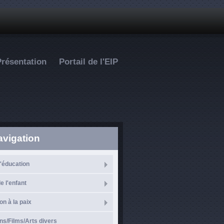
Présentation
Portail de l'EIP
avigation
l'éducation
e l'enfant
on à la paix
ns/Films/Arts divers