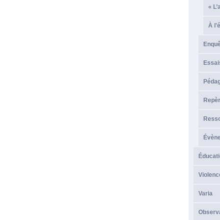
« L’
À l'
Enque
Essai
Péda
Repèr
Resso
Évèn
Éducati
Violenc
Varia
Observ