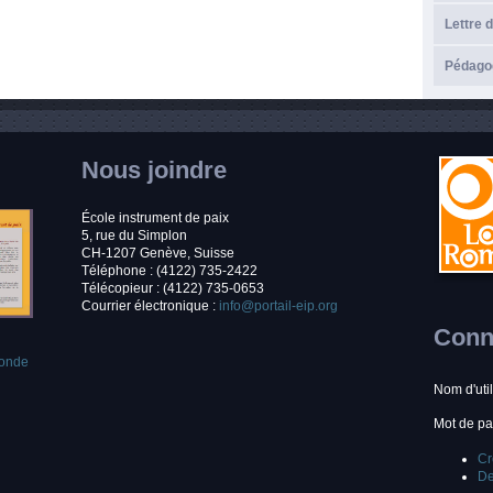
Lettre d
Pédagog
Nous joindre
École instrument de paix
5, rue du Simplon
CH-1207 Genève, Suisse
Téléphone : (4122) 735-2422
Télécopieur : (4122) 735-0653
Courrier électronique :
info@portail-eip.org
Conne
monde
Nom d'uti
Mot de p
Cr
De