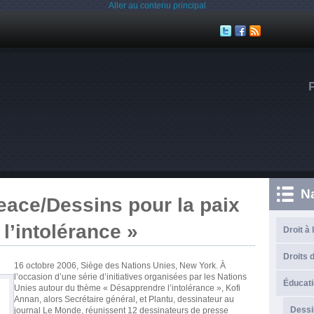
Aller au contenu principal
N
eace/Dessins pour la paix
l’intolérance »
Droit à 
Droits d
16 octobre 2006, Siège des Nations Unies, New York. À
l’occasion d’une série d’initiatives organisées par les Nations
Éducati
Unies autour du thème « Désapprendre l’intolérance », Kofi
Annan, alors Secrétaire général, et Plantu, dessinateur au
Dessi
journal Le Monde, réunissent 12 dessinateurs de presse