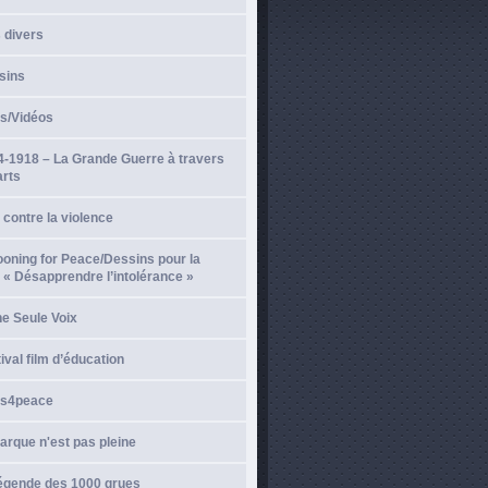
 divers
sins
ms/Vidéos
4-1918 – La Grande Guerre à travers
arts
 contre la violence
oning for Peace/Dessins pour la
 « Désapprendre l’intolérance »
e Seule Voix
ival film d’éducation
ms4peace
arque n'est pas pleine
légende des 1000 grues