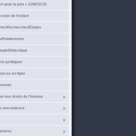
art pour la paix » (UNESCO)
écoute de l'enfant
̂tes/Recherches/Études
s/Fondements
gogie/Didactique
es juridiques
urces en ligne
ements
on aux droits de l'homme
e non-violence
atoires