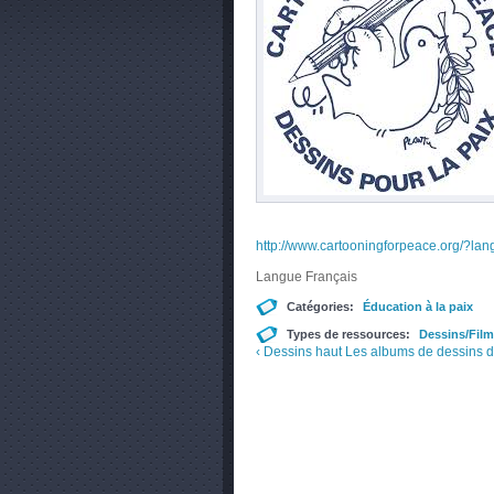
http://www.cartooningforpeace.org/?lan
Langue
Français
Catégories:
Éducation à la paix
Types de ressources:
Dessins/Film
‹ Dessins
haut
Les albums de dessins de