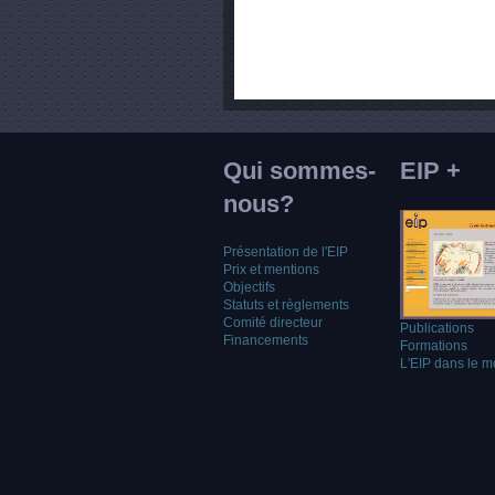
Qui sommes-
EIP +
nous?
Présentation de l'EIP
Prix et mentions
Objectifs
Statuts et règlements
Comité directeur
Publications
Financements
Formations
L'EIP dans le 