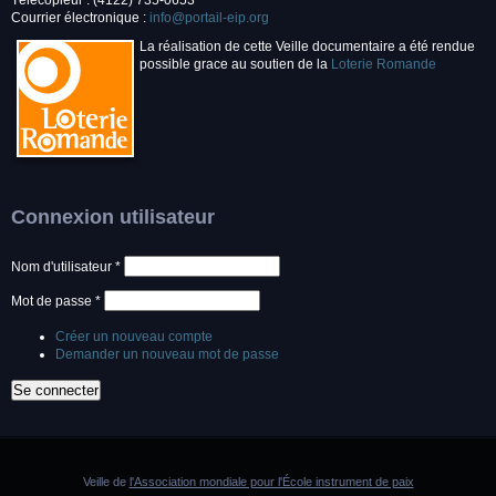
Télécopieur : (4122) 735-0653
Courrier électronique :
info@portail-eip.org
La réalisation de cette Veille documentaire a été rendue
possible grace au soutien de la
Loterie Romande
Connexion utilisateur
Nom d'utilisateur
*
Mot de passe
*
Créer un nouveau compte
Demander un nouveau mot de passe
Veille de
l'Association mondiale pour l'École instrument de paix