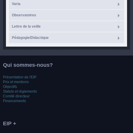
Varia
Observatoires
Lettre de la veille
Pédagogie/Didactique
Qui sommes-nous?
Présentation de l'EIP
Prix et mentions
Objectifs
Statuts et règlements
Comité directeur
Financements
EIP +