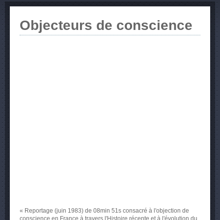
Objecteurs de conscience
« Reportage (
juin
1983) de
08min
51s
consacré
à
l'objection
de
conscience en France
à
travers
l'Histoire
récente
et
à
l'évolution
du