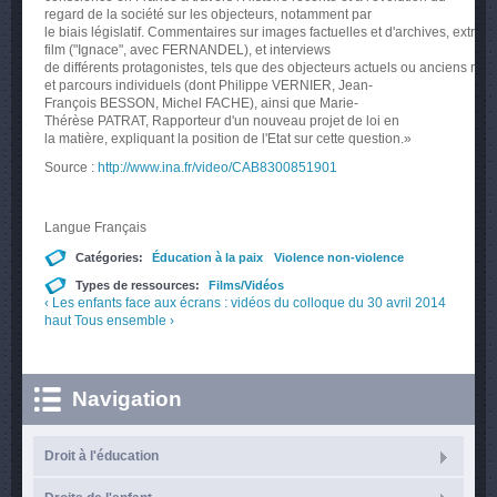
regard de la
société
sur
les
objecteurs
,
notamment
par
le
biais
législatif
.
Commentaires
sur
images
factuelles
et
d'archives
,
extrait
film ("
Ignace
",
avec
FERNANDEL
), et interviews
de
différents
protagonistes
,
tels
que
des
objecteurs
actuels
ou
anciens
rela
et
parcours
individuels
(
dont
Philippe VERNIER,
Jean-
François
BESSON
, Michel
FACHE
),
ainsi
que
Marie-
Thérèse
PATRAT
,
Rapporteur
d'un
nouveau
projet
de
loi
en
la
matière
,
expliquant
la position de
l'Etat
sur
cette
question.»
Source :
http://www.ina.fr/video/CAB8300851901
Langue
Français
Catégories:
Éducation à la paix
Violence non-violence
Types de ressources:
Films/Vidéos
‹ Les enfants face aux écrans : vidéos du colloque du 30 avril 2014
haut
Tous ensemble ›
Navigation
Droit à l'éducation