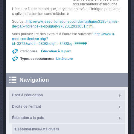
fois enchanteur et farouche.
L’écriture fluide et poétique, le rythme enlevé et l’intrigue palpitante
captivent l’attention sans relâche. »
Source :
http://www.leseditionsdunet.com/fantastique/3185-lames-
de-paix-florence-le-souquet-9782312033051.html
.
Vous pouvez lire des extraits à l’adresse suivante:
http://www.u-
reed.com/lecteur.php?
id=3272&width=580&height=848&bg=FFFFFF
Catégories:
Éducation à la paix
Types de ressources:
Littérature
Navigation
Droit à l'éducation
Droits de l'enfant
Éducation à la paix
Dessins/Films/Arts divers