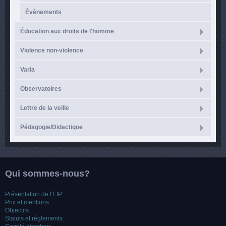
Évènements
Éducation aux droits de l'homme
Violence non-violence
Varia
Observatoires
Lettre de la veille
Pédagogie/Didactique
Qui sommes-nous?
Présentation de l'EIP
Prix et mentions
Objectifs
Statuts et règlements