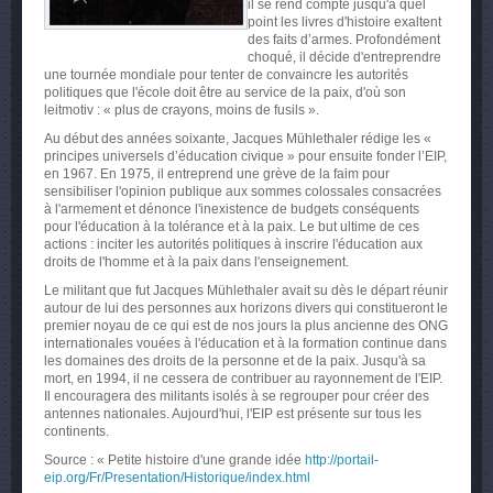
il se rend compte jusqu'à quel
point les livres d'histoire exaltent
des faits d’armes. Profondément
choqué, il décide d'entreprendre
une tournée mondiale pour tenter de convaincre les autorités
politiques que l'école doit être au service de la paix, d'où son
leitmotiv : « plus de crayons, moins de fusils ».
Au début des années soixante, Jacques Mühlethaler rédige les «
principes universels d’éducation civique » pour ensuite fonder l’EIP,
en 1967. En 1975, il entreprend une grève de la faim pour
sensibiliser l'opinion publique aux sommes colossales consacrées
à l'armement et dénonce l'inexistence de budgets conséquents
pour l'éducation à la tolérance et à la paix. Le but ultime de ces
actions : inciter les autorités politiques à inscrire l'éducation aux
droits de l'homme et à la paix dans l'enseignement.
Le militant que fut Jacques Mühlethaler avait su dès le départ réunir
autour de lui des personnes aux horizons divers qui constitueront le
premier noyau de ce qui est de nos jours la plus ancienne des ONG
internationales vouées à l'éducation et à la formation continue dans
les domaines des droits de la personne et de la paix. Jusqu'à sa
mort, en 1994, il ne cessera de contribuer au rayonnement de l'EIP.
Il encouragera des militants isolés à se regrouper pour créer des
antennes nationales. Aujourd'hui, l'EIP est présente sur tous les
continents.
Source : « Petite histoire d'une grande idée
http://portail-
eip.org/Fr/Presentation/Historique/index.html