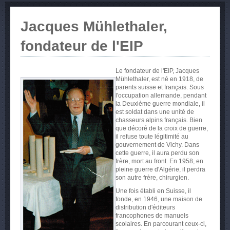
Jacques Mühlethaler,
fondateur de l'EIP
Le fondateur de l'EIP, Jacques
Mühlethaler, est né en 1918, de
parents suisse et français. Sous
l'occupation allemande, pendant
la Deuxième guerre mondiale, il
est soldat dans une unité de
chasseurs alpins français. Bien
que décoré de la croix de guerre,
il refuse toute légitimité au
gouvernement de Vichy. Dans
cette guerre, il aura perdu son
frère, mort au front. En 1958, en
pleine guerre d'Algérie, il perdra
son autre frère, chirurgien.
Une fois établi en Suisse, il
fonde, en 1946, une maison de
distribution d'éditeurs
francophones de manuels
scolaires. En parcourant ceux-ci,