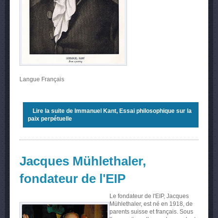
Langue
Français
Lire la suite
de Immanuel Kant, Essai philosophique sur la
paix perpétuelle
Jacques Mühlethaler,
fondateur de l'EIP
Le fondateur de l'EIP, Jacques
Mühlethaler, est né en 1918, de
parents suisse et français. Sous