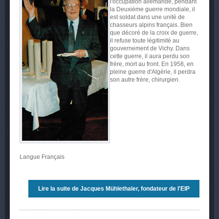
l'occupation allemande, pendant
la Deuxième guerre mondiale, il
est soldat dans une unité de
chasseurs alpins français. Bien
que décoré de la croix de guerre,
il refuse toute légitimité au
gouvernement de Vichy. Dans
cette guerre, il aura perdu son
frère, mort au front. En 1958, en
pleine guerre d'Algérie, il perdra
son autre frère, chirurgien.
Langue
Français
Lire la suite
de Jacques Mühlethaler, fondateur de l'EIP