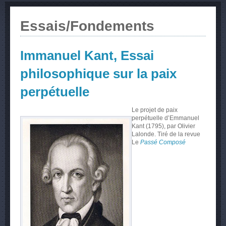
Essais/Fondements
Immanuel Kant, Essai
philosophique sur la paix
perpétuelle
Le projet de paix
perpétuelle d’Emmanuel
Kant (1795), par Olivier
Lalonde.
Tiré de la revue
Le
Passé Composé