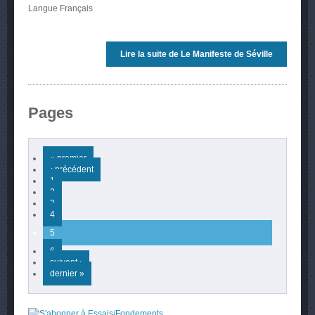
Langue
Français
Lire la suite
de Le Manifeste de Séville
Pages
« premier
‹ précédent
1
2
3
4
5
6
suivant ›
dernier »