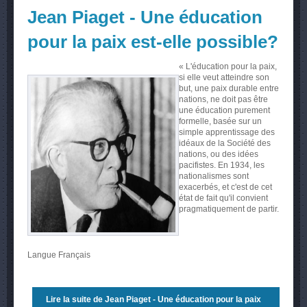
Jean Piaget - Une éducation
pour la paix est-elle possible?
« L'éducation pour la paix,
si elle veut atteindre son
but, une paix durable entre
nations, ne doit pas être
une éducation purement
formelle, basée sur un
simple apprentissage des
idéaux de la Société des
nations, ou des idées
pacifistes. En 1934, les
nationalismes sont
exacerbés, et c'est de cet
état de fait qu'il convient
pragmatiquement de partir.
Langue
Français
Lire la suite
de Jean Piaget - Une éducation pour la paix