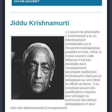
est-elle possible?
Jiddu Krishnamurti
« L’oeuvre du philosophe
J. Krishnamurti a eu un
retentissement
considérable sur le
mouvement pédagogique
parallèle en Inde, même si,
le plus souvent, cette
influence n’est pas
décelable dans
l’enseignement
secondaire traditionnel.
Krishnamurti n’était pas un
pédagogue au sens étroit
ou officiel du terme : il ne
possédait aucune des
qualifications requises
pour propager ou
promouvoir des idéaux
pédagogiques ni pour
créer des établissements d’enseignement.