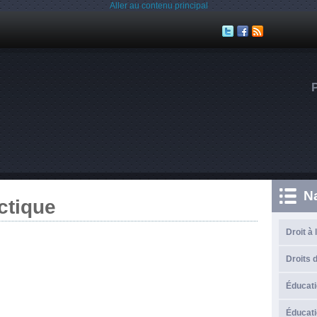
Aller au contenu principal
N
ctique
Droit à 
Droits d
Éducati
Éducati