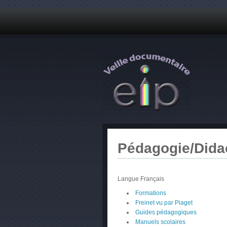
Pédagogie/Dida
Langue
Français
Formations
Freinet vu par Piaget
Guides pédagogiques
Manuels scolaires