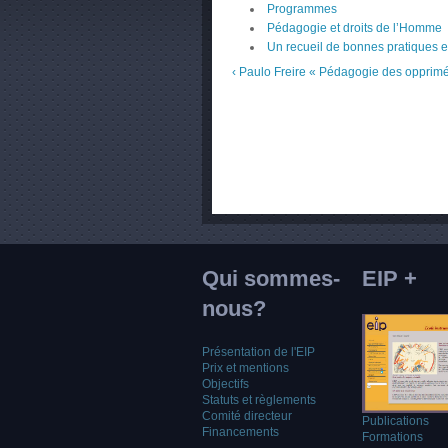
Programmes
Pédagogie et droits de l’Homme
Un recueil de bonnes pratiques e
‹ Paulo Freire « Pédagogie des opprim
Qui sommes-
EIP +
nous?
Présentation de l'EIP
Prix et mentions
Objectifs
Statuts et règlements
Comité directeur
Publications
Financements
Formations