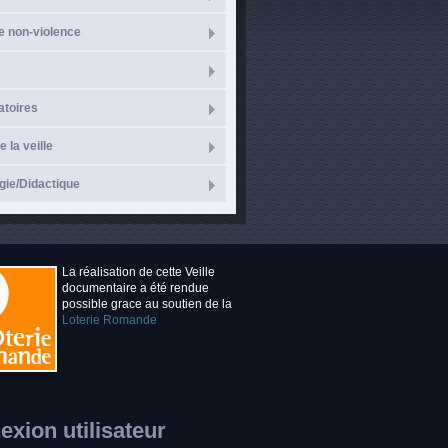
e non-violence
atoires
e la veille
ie/Didactique
La réalisation de cette Veille
documentaire a été rendue
possible grace au soutien de la
Loterie Romande
xion utilisateur