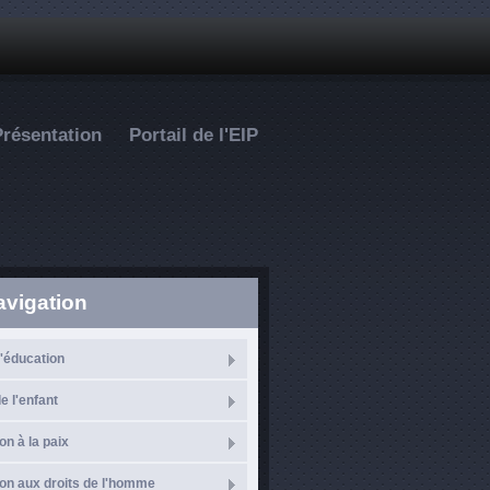
Présentation
Portail de l'EIP
avigation
l'éducation
e l'enfant
on à la paix
on aux droits de l'homme