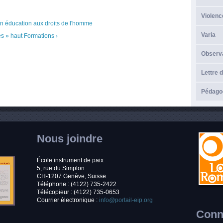
Violenc
n éducation aux droits de l'homme
Varia
és »
haut
Formations ›
Observ
Lettre d
Pédagog
Nous joindre
École instrument de paix
5, rue du Simplon
CH-1207 Genève, Suisse
Téléphone : (4122) 735-2422
Télécopieur : (4122) 735-0653
Courrier électronique :
info@portail-eip.org
Conne