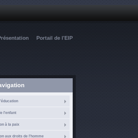
Présentation
Portail de l'EIP
avigation
l'éducation
e l'enfant
on à la paix
on aux droits de l'homme