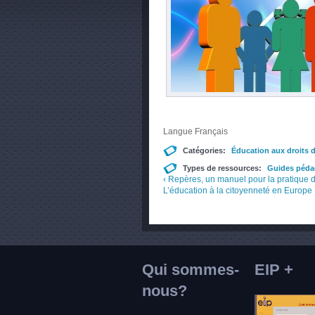
Langue
Français
Catégories:
Éducation aux droits 
Types de ressources:
Guides péd
‹ Repères, un manuel pour la pratique d
L’éducation à la citoyenneté en Europe 
Qui sommes-
EIP +
nous?