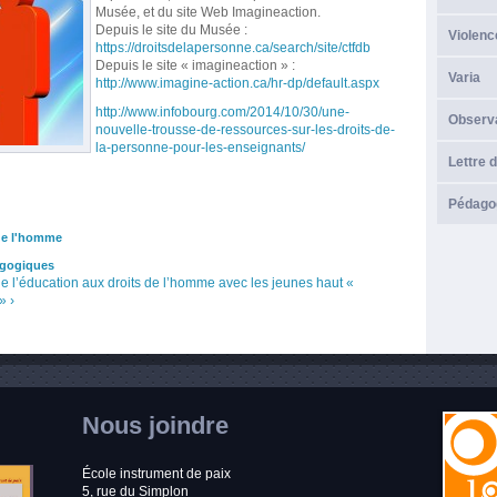
Musée, et du site Web Imagineaction.
Depuis le site du Musée :
Violenc
https://droitsdelapersonne.ca/search/site/ctfdb
Depuis le site « imagineaction » :
Varia
http://www.imagine-action.ca/hr-dp/default.aspx
http://www.infobourg.com/2014/10/30/une-
Observ
nouvelle-trousse-de-ressources-sur-les-droits-de-
la-personne-pour-les-enseignants/
Lettre d
Pédagog
de l'homme
agogiques
e l’éducation aux droits de l’homme avec les jeunes
haut
«
» ›
Nous joindre
École instrument de paix
5, rue du Simplon