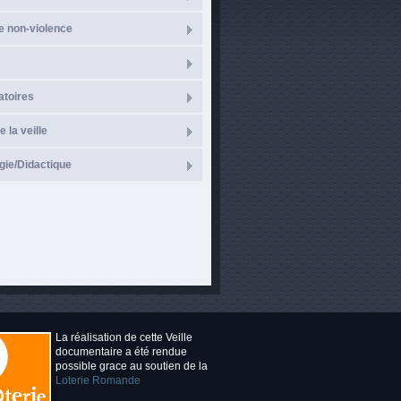
e non-violence
atoires
e la veille
ie/Didactique
La réalisation de cette Veille
documentaire a été rendue
possible grace au soutien de la
Loterie Romande