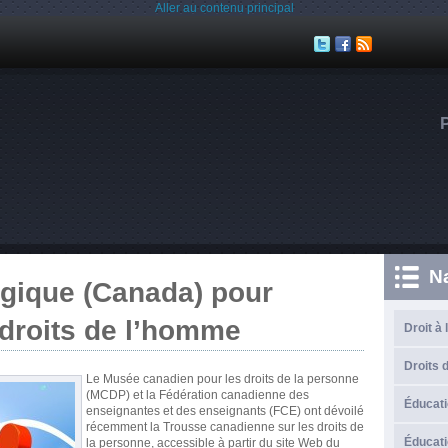
Aller au contenu principal
N
gique (Canada) pour
 droits de l’homme
Droit à 
Droits d
Le Musée canadien pour les droits de la personne
(MCDP) et la Fédération canadienne des
Éducati
enseignantes et des enseignants (FCE) ont dévoilé
récemment la Trousse canadienne sur les droits de
Éducati
la personne, accessible à partir du site Web du