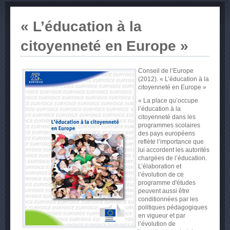
« L’éducation à la
citoyenneté en Europe »
Conseil de l’Europe
(2012). « L’éducation à la
citoyenneté en Europe »
« La place qu’occupe
l’éducation à la
citoyenneté dans les
programmes scolaires
des pays européens
reflète l’importance que
lui accordent les autorités
chargées de l’éducation.
L’élaboration et
l’évolution de ce
programme d'études
peuvent aussi être
conditionnées par les
politiques pédagogiques
en vigueur et par
l’évolution de