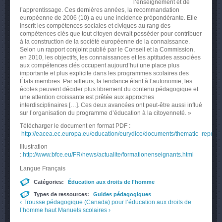
l’enseignement et de
l’apprentissage. Ces dernières années, la recommandation
européenne de 2006 (10) a eu une incidence prépondérante. Elle
inscrit les compétences sociales et civiques au rang des
compétences clés que tout citoyen devrait posséder pour contribuer
à la construction de la société européenne de la connaissance.
Selon un rapport conjoint publié par le Conseil et la Commission,
en 2010, les objectifs, les connaissances et les aptitudes associées
aux compétences clés occupent aujourd’hui une place plus
importante et plus explicite dans les programmes scolaires des
États membres. Par ailleurs, la tendance étant à l’autonomie, les
écoles peuvent décider plus librement du contenu pédagogique et
une attention croissante est prêtée aux approches
interdisciplinaires […]. Ces deux avancées ont peut-être aussi influé
sur l’organisation du programme d’éducation à la citoyenneté. »
Télécharger le document en format PDF :
http://eacea.ec.europa.eu/education/eurydice/documents/thematic_reports
Illustration
:
http://www.bfce.eu/FR/news/actualite/formationenseignants.html
Langue
Français
Catégories:
Éducation aux droits de l'homme
Types de ressources:
Guides pédagogiques
‹ Trousse pédagogique (Canada) pour l’éducation aux droits de
l’homme
haut
Manuels scolaires ›