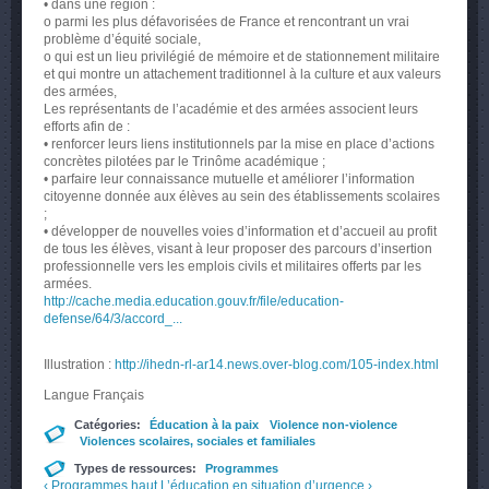
• dans une région :
o parmi les plus défavorisées de France et rencontrant un vrai
problème d’équité sociale,
o qui est un lieu privilégié de mémoire et de stationnement militaire
et qui montre un attachement traditionnel à la culture et aux valeurs
des armées,
Les représentants de l’académie et des armées associent leurs
efforts afin de :
• renforcer leurs liens institutionnels par la mise en place d’actions
concrètes pilotées par le Trinôme académique ;
• parfaire leur connaissance mutuelle et améliorer l’information
citoyenne donnée aux élèves au sein des établissements scolaires
;
• développer de nouvelles voies d’information et d’accueil au profit
de tous les élèves, visant à leur proposer des parcours d’insertion
professionnelle vers les emplois civils et militaires offerts par les
armées.
http://cache.media.education.gouv.fr/file/education-
defense/64/3/accord_...
Illustration :
http://ihedn-rl-ar14.news.over-blog.com/105-index.html
Langue
Français
Catégories:
Éducation à la paix
Violence non-violence
Violences scolaires, sociales et familiales
Types de ressources:
Programmes
‹ Programmes
haut
L’éducation en situation d’urgence ›