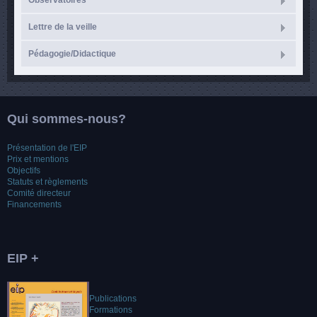
Observatoires
Lettre de la veille
Pédagogie/Didactique
Qui sommes-nous?
Présentation de l'EIP
Prix et mentions
Objectifs
Statuts et règlements
Comité directeur
Financements
EIP +
Publications
Formations