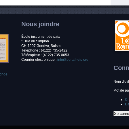
Nous joindre
École instrument de paix
5, rue du Simplon
CH-1207 Genève, Suisse
Téléphone : (4122) 735-2422
Télécopieur : (4122) 735-0653
Courrier électronique :
info@portail-eip.org
Conne
monde
Nom d'uti
Mot de p
Cr
De