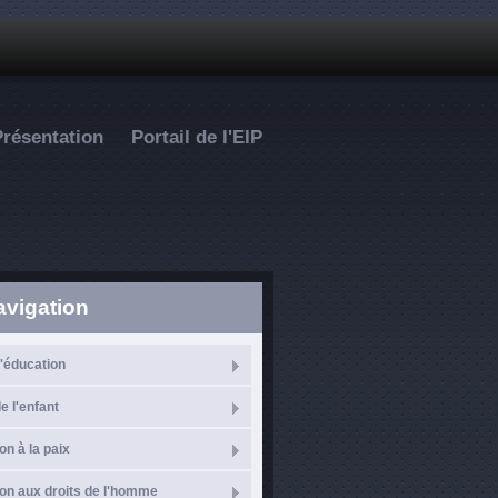
Présentation
Portail de l'EIP
avigation
l'éducation
e l'enfant
on à la paix
on aux droits de l'homme