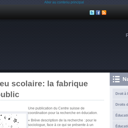
Aller au contenu principal
N
eu scolaire: la fabrique
ublic
Droit à 
Droits d
Une publication du Centre suisse de
coordination pour la recherche en éducation.
Éducati
« Brève description de la recherche : pour le
sociologue, face à ce qui se présente à un
Éducati