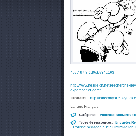
4b57-97f8-2d0eb534a163
http://www.hesge.ch/hets/recherche-dev
expertiser-et-gerer
Illustration :
http://infosmayotte.skyrock.
Langue
Français
Catégories:
Violences scolaires, so
Types de ressources:
Enquêtes/Re
‹ Trousse pédagogique : L’intimidation,