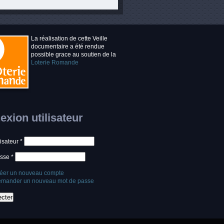
La réalisation de cette Veille
documentaire a été rendue
possible grace au soutien de la
Loterie Romande
xion utilisateur
lisateur
*
asse
*
éer un nouveau compte
mander un nouveau mot de passe