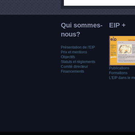
Qui sommes-
EIP +
nous?
Présentation de l'EIP
Prix et mentions
Objectifs
Statuts et règlements
Comité directeur
Publications
Financements
Formations
L'EIP dans le 