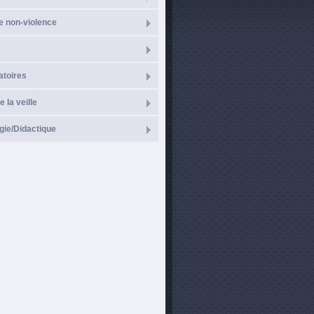
e non-violence
atoires
e la veille
ie/Didactique