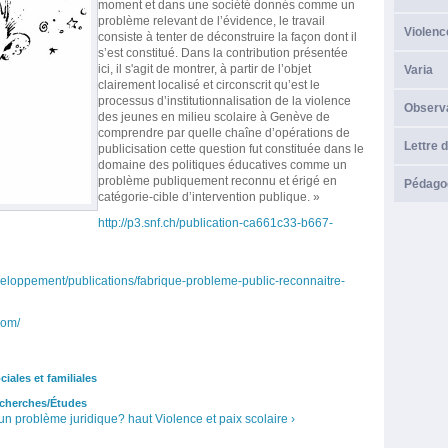
moment et dans une société donnés comme un
problème relevant de l’évidence, le travail
Violenc
consiste à tenter de déconstruire la façon dont il
s’est constitué. Dans la contribution présentée
ici, il s'agit de montrer, à partir de l’objet
Varia
clairement localisé et circonscrit qu’est le
processus d’institutionnalisation de la violence
Observ
des jeunes en milieu scolaire à Genève de
comprendre par quelle chaîne d’opérations de
Lettre d
publicisation cette question fut constituée dans le
domaine des politiques éducatives comme un
problème publiquement reconnu et érigé en
Pédagog
catégorie-cible d’intervention publique. »
http://p3.snf.ch/publication-ca661c33-b667-
eloppement/publications/fabrique-probleme-public-reconnaitre-
com/
ciales et familiales
cherches/Études
 un problème juridique?
haut
Violence et paix scolaire ›