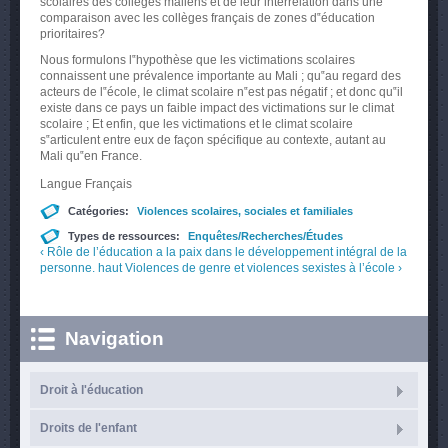
scolaires des collèges maliens et de leur interrelation dans une
comparaison avec les collèges français de zones d‟éducation
prioritaires?
Nous formulons l‟hypothèse que les victimations scolaires
connaissent une prévalence importante au Mali ; qu‟au regard des
acteurs de l‟école, le climat scolaire n‟est pas négatif ; et donc qu‟il
existe dans ce pays un faible impact des victimations sur le climat
scolaire ; Et enfin, que les victimations et le climat scolaire
s‟articulent entre eux de façon spécifique au contexte, autant au
Mali qu‟en France.
Langue
Français
Catégories:
Violences scolaires, sociales et familiales
Types de ressources:
Enquêtes/Recherches/Études
‹ Rôle de l’éducation a la paix dans le développement intégral de la
personne.
haut
Violences de genre et violences sexistes à l’école ›
Navigation
Droit à l'éducation
Droits de l'enfant