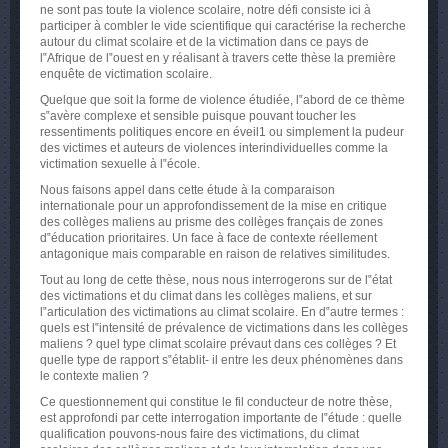
ne sont pas toute la violence scolaire, notre défi consiste ici à
participer à combler le vide scientifique qui caractérise la recherche
autour du climat scolaire et de la victimation dans ce pays de
l‟Afrique de l‟ouest en y réalisant à travers cette thèse la première
enquête de victimation scolaire.
Quelque que soit la forme de violence étudiée, l‟abord de ce thème
s‟avère complexe et sensible puisque pouvant toucher les
ressentiments politiques encore en éveil1 ou simplement la pudeur
des victimes et auteurs de violences interindividuelles comme la
victimation sexuelle à l‟école.
Nous faisons appel dans cette étude à la comparaison
internationale pour un approfondissement de la mise en critique
des collèges maliens au prisme des collèges français de zones
d‟éducation prioritaires. Un face à face de contexte réellement
antagonique mais comparable en raison de relatives similitudes.
Tout au long de cette thèse, nous nous interrogerons sur de l‟état
des victimations et du climat dans les collèges maliens, et sur
l‟articulation des victimations au climat scolaire. En d‟autre termes :
quels est l‟intensité de prévalence de victimations dans les collèges
maliens ? quel type climat scolaire prévaut dans ces collèges ? Et
quelle type de rapport s‟établit- il entre les deux phénomènes dans
le contexte malien ?
Ce questionnement qui constitue le fil conducteur de notre thèse,
est approfondi par cette interrogation importante de l‟étude : quelle
qualification pouvons-nous faire des victimations, du climat