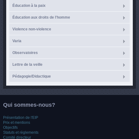
Éducation à la paix
Éducation aux droits de l'homme
Violence non-violence
Varia
Observatoires
Lettre de la veille
Pédagogie/Didactique
Qui sommes-nous?
Présentation de l'EIP
Prix et mentions
Objectifs
Statuts et règlements
Comité directeur