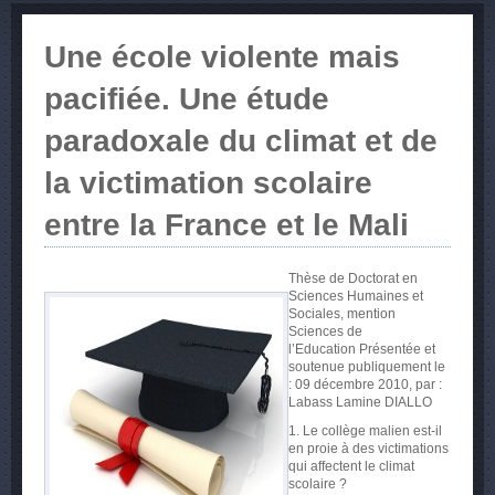
Une école violente mais
pacifiée. Une étude
paradoxale du climat et de
la victimation scolaire
entre la France et le Mali
Thèse
de
Doctorat
en
Sciences
Humaines
et
Sociales
, mention
Sciences de
l’Education
Présentée
et
soutenue
publiquement
le
: 09
décembre
2010, par :
Labass
Lamine
DIALLO
1. Le collège malien est-il
en proie à des victimations
qui affectent le climat
scolaire ?