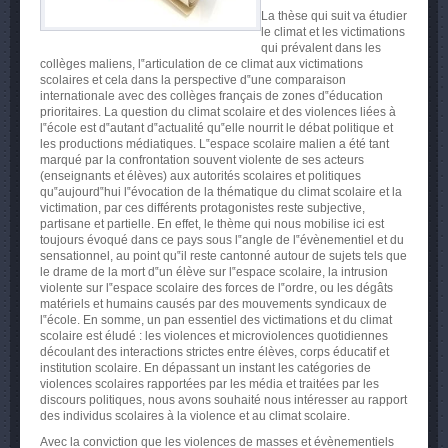
La thèse qui suit va étudier
le climat et les victimations
qui prévalent dans les
collèges maliens, l‟articulation de ce climat aux victimations
scolaires et cela dans la perspective d‟une comparaison
internationale avec des collèges français de zones d‟éducation
prioritaires. La question du climat scolaire et des violences liées à
l‟école est d‟autant d‟actualité qu‟elle nourrit le débat politique et
les productions médiatiques. L‟espace scolaire malien a été tant
marqué par la confrontation souvent violente de ses acteurs
(enseignants et élèves) aux autorités scolaires et politiques
qu‟aujourd‟hui l‟évocation de la thématique du climat scolaire et la
victimation, par ces différents protagonistes reste subjective,
partisane et partielle. En effet, le thème qui nous mobilise ici est
toujours évoqué dans ce pays sous l‟angle de l‟évènementiel et du
sensationnel, au point qu‟il reste cantonné autour de sujets tels que
le drame de la mort d‟un élève sur l‟espace scolaire, la intrusion
violente sur l‟espace scolaire des forces de l‟ordre, ou les dégâts
matériels et humains causés par des mouvements syndicaux de
l‟école. En somme, un pan essentiel des victimations et du climat
scolaire est éludé : les violences et microviolences quotidiennes
découlant des interactions strictes entre élèves, corps éducatif et
institution scolaire. En dépassant un instant les catégories de
violences scolaires rapportées par les média et traitées par les
discours politiques, nous avons souhaité nous intéresser au rapport
des individus scolaires à la violence et au climat scolaire.
Avec la conviction que les violences de masses et évènementiels