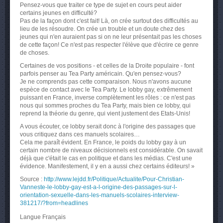
Pensez-vous que traiter ce type de sujet en cours peut aider
certains jeunes en difficulté?
Pas de la façon dont c'est fait! Là, on crée surtout des difficultés au
lieu de les résoudre. On crée un trouble et un doute chez des
jeunes qui n'en auraient pas si on ne leur présentait pas les choses
de cette façon! Ce n'est pas respecter l'élève que d'écrire ce genre
de choses.
Certaines de vos positions - et celles de la Droite populaire - font
parfois penser au Tea Party américain. Qu'en pensez-vous?
Je ne comprends pas cette comparaison. Nous n'avons aucune
espèce de contact avec le Tea Party. Le lobby gay, extrêmement
puissant en France, inverse complètement les rôles : ce n'est pas
nous qui sommes proches du Tea Party, mais bien ce lobby, qui
reprend la théorie du genre, qui vient justement des Etats-Unis!
A vous écouter, ce lobby serait donc à l'origine des passages que
vous critiquez dans ces manuels scolaires…
Cela me paraît évident. En France, le poids du lobby gay à un
certain nombre de niveaux décisionnels est considérable. On savait
déjà que c'était le cas en politique et dans les médias. C'est une
évidence. Manifestement, il y en a aussi chez certains éditeurs! »
Source :
http://www.lejdd.fr/Politique/Actualite/Pour-Christian-
Vanneste-le-lobby-gay-est-a-l-origine-des-passages-sur-l-
orientation-sexuelle-dans-les-manuels-scolaires-interview-
381217/?from=headlines
Langue
Français