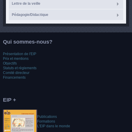
Lettre de la veille
Pédagogie/Didactique
Qui sommes-nous?
Présentation de l'EIP
Prix et mentions
Objectifs
Statuts et règlements
Comité directeur
Financements
EIP +
Publications
Formations
L'EIP dans le monde