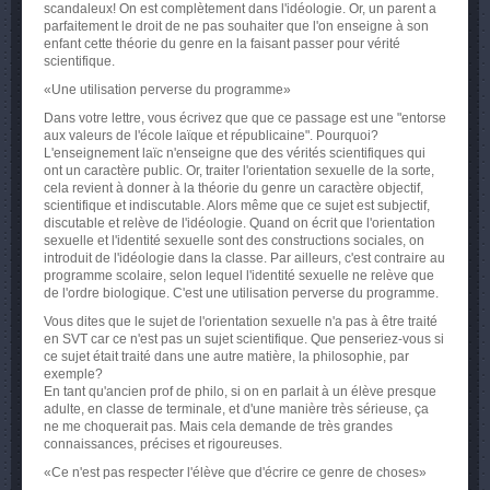
scandaleux! On est complètement dans l'idéologie. Or, un parent a
parfaitement le droit de ne pas souhaiter que l'on enseigne à son
enfant cette théorie du genre en la faisant passer pour vérité
scientifique.
«Une utilisation perverse du programme»
Dans votre lettre, vous écrivez que que ce passage est une "entorse
aux valeurs de l'école laïque et républicaine". Pourquoi?
L'enseignement laïc n'enseigne que des vérités scientifiques qui
ont un caractère public. Or, traiter l'orientation sexuelle de la sorte,
cela revient à donner à la théorie du genre un caractère objectif,
scientifique et indiscutable. Alors même que ce sujet est subjectif,
discutable et relève de l'idéologie. Quand on écrit que l'orientation
sexuelle et l'identité sexuelle sont des constructions sociales, on
introduit de l'idéologie dans la classe. Par ailleurs, c'est contraire au
programme scolaire, selon lequel l'identité sexuelle ne relève que
de l'ordre biologique. C'est une utilisation perverse du programme.
Vous dites que le sujet de l'orientation sexuelle n'a pas à être traité
en SVT car ce n'est pas un sujet scientifique. Que penseriez-vous si
ce sujet était traité dans une autre matière, la philosophie, par
exemple?
En tant qu'ancien prof de philo, si on en parlait à un élève presque
adulte, en classe de terminale, et d'une manière très sérieuse, ça
ne me choquerait pas. Mais cela demande de très grandes
connaissances, précises et rigoureuses.
«Ce n'est pas respecter l'élève que d'écrire ce genre de choses»