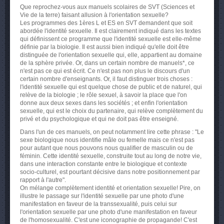
Que reprochez-vous aux manuels scolaires de SVT (Sciences et
Vie de la terre) faisant allusion à l'orientation sexuelle?
Les programmes des 1ères L et ES en SVT demandent que soit
abordée l'identité sexuelle. Il est clairement indiqué dans les textes
qui définissent ce programme que l'identité sexuelle est elle-même
définie par la biologie. Il est aussi bien indiqué qu'elle doit être
distinguée de l'orientation sexuelle qui, elle, appartient au domaine
de la sphère privée. Or, dans un certain nombre de manuels*, ce
n'est pas ce qui est écrit. Ce n'est pas non plus le discours d'un
certain nombre d'enseignants. Or, il faut distinguer trois choses :
l'identité sexuelle qui est quelque chose de public et de naturel, qui
relève de la biologie ; le rôle sexuel, à savoir la place que l'on
donne aux deux sexes dans les sociétés ; et enfin l'orientation
sexuelle, qui est le choix du partenaire, qui relève complètement du
privé et du psychologique et qui ne doit pas être enseigné.
Dans l'un de ces manuels, on peut notamment lire cette phrase : "Le
sexe biologique nous identifie mâle ou femelle mais ce n'est pas
pour autant que nous pouvons nous qualifier de masculin ou de
féminin. Cette identité sexuelle, construite tout au long de notre vie,
dans une interaction constante entre le biologique et contexte
socio-culturel, est pourtant décisive dans notre positionnement par
rapport à l'autre".
On mélange complètement identité et orientation sexuelle! Pire, on
illustre le passage sur l'identité sexuelle par une photo d'une
manifestation en faveur de la transsexualité, puis celui sur
l'orientation sexuelle par une photo d'une manifestation en faveur
de l'homosexualité. C'est une iconographie de propagande! C'est