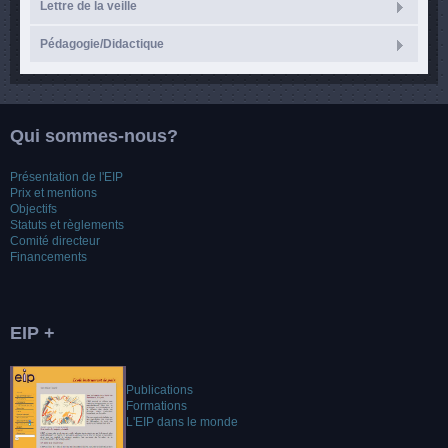
Lettre de la veille
Pédagogie/Didactique
Qui sommes-nous?
Présentation de l'EIP
Prix et mentions
Objectifs
Statuts et règlements
Comité directeur
Financements
EIP +
Publications
Formations
L'EIP dans le monde