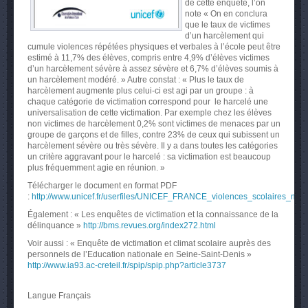
de cette enquête, l’on
note « On en conclura
que le taux de victimes
d’un harcèlement qui
cumule violences répétées physiques et verbales à l’école peut être
estimé à 11,7% des élèves, compris entre 4,9% d’élèves victimes
d’un harcèlement sévère à assez sévère et 6,7% d’élèves soumis à
un harcèlement modéré. » Autre constat : « Plus le taux de
harcèlement augmente plus celui-ci est agi par un groupe : à
chaque catégorie de victimation correspond pour le harcelé une
universalisation de cette victimation. Par exemple chez les élèves
non victimes de harcèlement 0,2% sont victimes de menaces par un
groupe de garçons et de filles, contre 23% de ceux qui subissent un
harcèlement sévère ou très sévère. Il y a dans toutes les catégories
un critère aggravant pour le harcelé : sa victimation est beaucoup
plus fréquemment agie en réunion. »
Télécharger le document en format PDF
:
http://www.unicef.fr/userfiles/UNICEF_FRANCE_violences_scolaires_mar
Également : « Les enquêtes de victimation et la connaissance de la
délinquance »
http://bms.revues.org/index272.html
Voir aussi : « Enquête de victimation et climat scolaire auprès des
personnels de l’Education nationale en Seine-Saint-Denis »
http://www.ia93.ac-creteil.fr/spip/spip.php?article3737
Langue
Français