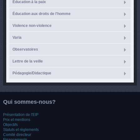
Éducation à la paix
Éducation aux droits de l'homme
Violence non-violence
Varia
Observatoires
Lettre de la veille
Pédagogie/Didactique
Qui sommes-nous?
Présentation de l'EIP
Prix et mentions
Objectifs
Statuts et règlements
Comité directeur
Financements