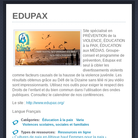
EDUPAX
Site spécialisé en
PRÉVENTION de la
VIOLENCE, ÉDUCATION
à la PAIX, ÉDUCATION
aux MÉDIAS. Groupe-
conseil et programme de
prévention, Edupax est
seul à cibler les
divertissements violents
comme facteurs causals de la hausse de la violence juvénile. Les
résultats obtenus grâce au Défi de la Dizaine sans télé ni jeu vidéo
sont impressionnants. Utilisez nos outils pour exiger le respect des
Droits de l’enfant et du bien commun dans l’utilisation des ondes
publiques. Consultez le calendrier de nos conférences.
Le site :
http://www.edupax.org/
Langue
Français
Catégories:
Éducation à la paix
Varia
Violences scolaires, sociales et familiales
Types de ressources:
Ressources en ligne
‹ Cultures de paix en Afrique
haut
Femmes pour la paix ›